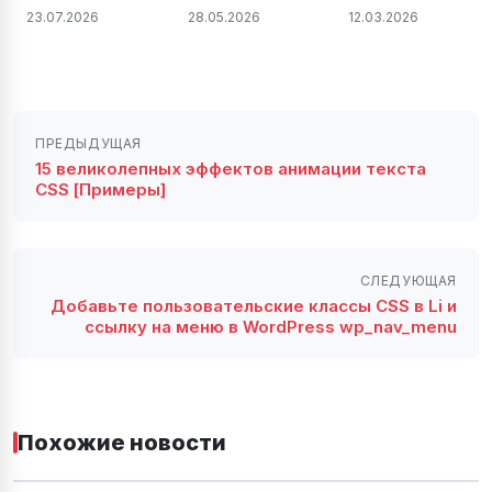
23.07.2026
28.05.2026
12.03.2026
работает в
плагинов
Vite после
JetBrains на
build —
Windows,
решение
Linux и Mac.
проблемы
2026 году
ПРЕДЫДУЩАЯ
15 великолепных эффектов анимации текста
CSS [Примеры]
СЛЕДУЮЩАЯ
Добавьте пользовательские классы CSS в Li и
ссылку на меню в WordPress wp_nav_menu
Похожие новости