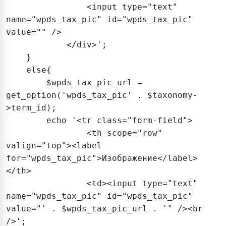
                <input type="text" 
name="wpds_tax_pic" id="wpds_tax_pic" 
value="" />

            </div>';

    }

    else{

        $wpds_tax_pic_url = 
get_option('wpds_tax_pic' . $taxonomy-
>term_id);

        echo '<tr class="form-field">

		<th scope="row" 
valign="top"><label 
for="wpds_tax_pic">Изображение</label>
</th>

		<td><input type="text" 
name="wpds_tax_pic" id="wpds_tax_pic" 
value="' . $wpds_tax_pic_url . '" /><br 
/>';
