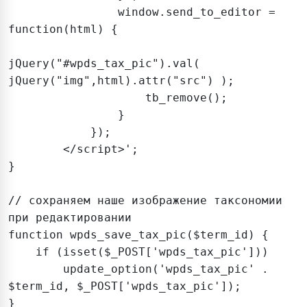
                window.send_to_editor = 
function(html) {

jQuery("#wpds_tax_pic").val( 
jQuery("img",html).attr("src") );

                    tb_remove();

                }

	    });

	</script>';

}

// сохраняем наше изображение таксономии 
при редактировании

function wpds_save_tax_pic($term_id) {

    if (isset($_POST['wpds_tax_pic']))

        update_option('wpds_tax_pic' . 
$term_id, $_POST['wpds_tax_pic']);

}
