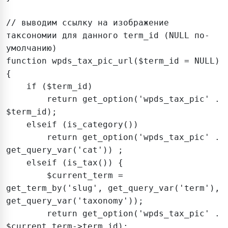
// выводим ссылку на изображение 
таксономии для данного term_id (NULL по-
умолчанию)

function wpds_tax_pic_url($term_id = NULL) 
{

    if ($term_id) 

        return get_option('wpds_tax_pic' . 
$term_id);

    elseif (is_category())

        return get_option('wpds_tax_pic' . 
get_query_var('cat')) ;

    elseif (is_tax()) {

        $current_term = 
get_term_by('slug', get_query_var('term'), 
get_query_var('taxonomy'));

        return get_option('wpds_tax_pic' . 
$current_term->term_id);
