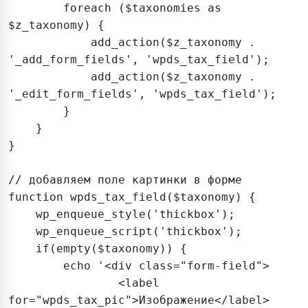
        foreach ($taxonomies as 
$z_taxonomy) {

            add_action($z_taxonomy . 
'_add_form_fields', 'wpds_tax_field');

            add_action($z_taxonomy . 
'_edit_form_fields', 'wpds_tax_field');

        }

    }

}

// добавляем поле картинки в форме

function wpds_tax_field($taxonomy) {

    wp_enqueue_style('thickbox');

    wp_enqueue_script('thickbox');

    if(empty($taxonomy)) {

        echo '<div class="form-field">

                <label 
for="wpds_tax_pic">Изображение</label>
