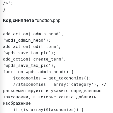
/>';

}
Код сниппета
function.php
add_action('admin_head', 
'wpds_admin_head');

add_action('edit_term', 
'wpds_save_tax_pic');

add_action('create_term', 
'wpds_save_tax_pic');

function wpds_admin_head() {

    $taxonomies = get_taxonomies();

    //$taxonomies = array('category'); // 
раскомментируйте и укажите определенные 
таксономии, в которые хотите добавить 
изображение

    if (is_array($taxonomies)) {
