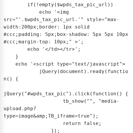
        if(!empty($wpds_tax_pic_url))

            echo '<img 
src="'.$wpds_tax_pic_url.'" style="max-
width:200px;border: 1px solid 
#ccc;padding: 5px;box-shadow: 5px 5px 10px 
#ccc;margin-top: 10px;" >';

        echo '</td></tr>';        

    }

    echo '<script type="text/javascript">

	    jQuery(document).ready(functio
n() {

jQuery("#wpds_tax_pic").click(function() {

                    tb_show("", "media-
upload.php?
type=image&amp;TB_iframe=true");

                    return false;

                });
