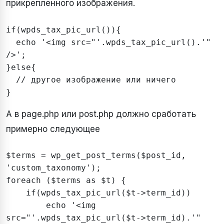
прикрепленного изображения.
if(wpds_tax_pic_url()){

  echo '<img src="'.wpds_tax_pic_url().'" 
/>';

}else{

  // другое изображение или ничего

}
А в page.php или post.php должно сработать
примерно следующее
$terms = wp_get_post_terms($post_id, 
'custom_taxonomy');

foreach ($terms as $t) {

    if(wpds_tax_pic_url($t->term_id))

        echo '<img 
src="'.wpds_tax_pic_url($t->term_id).'" 