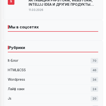
АКТИВАЦИЯ PHPSTORM, WEBSTORM,
5
INTELLIJ IDEA И ДРУГИЕ ПРОДУКТЫ
JETBRAINS ВЕРСИИ 2022.2.X И 2022.3
11.03.2026
Мы в соцсетях
Рубрики
It-Блог
70
HTML&CSS
46
Wordpress
34
Лайф хаки
24
Js
20