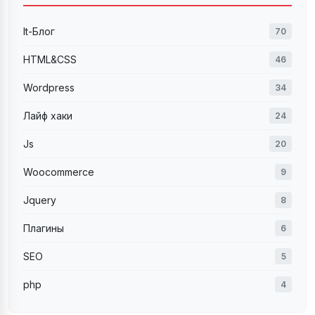
It-Блог
70
HTML&CSS
46
Wordpress
34
Лайф хаки
24
Js
20
Woocommerce
9
Jquery
8
Плагины
6
SEO
5
php
4