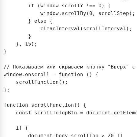
        if (window.scrollY !== 0) {

            window.scrollBy(0, scrollStep);

        } else {

            clearInterval(scrollInterval);

        }

    }, 15);

}

// Показываем или скрываем кнопку "Вверх" с 
window.onscroll = function () {

    scrollFunction();

};

function scrollFunction() {

    const scrollToTopBtn = document.getEleme
    if (

        document.body.scrollTop > 20 ||
