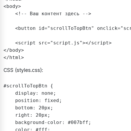
<body>

    <!-- Ваш контент здесь -->

    <button id="scrollToTopBtn" onclick="scr
    <script src="script.js"></script>

</body>

CSS (styles.css):
#scrollToTopBtn {

    display: none;

    position: fixed;

    bottom: 20px;

    right: 20px;

    background-color: #007bff;

    color: #fff;
