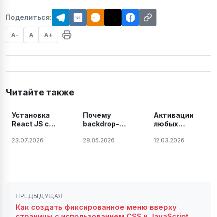
Поделиться:
A-
A
A+
Читайте также
Установка
Почему
Активации
React JS с
backdrop-
любых
помощью Vite
filter не
продуктов и
23.07.2026
28.05.2026
12.03.2026
работает в
плагинов
Vite после
JetBrains на
build —
Windows,
решение
Linux и Mac.
проблемы
2026 году
ПРЕДЫДУЩАЯ
Как создать фиксированное меню вверху
страницы с использованием CSS и JavaScript