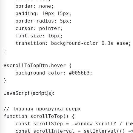
    border: none;

    padding: 10px 15px;

    border-radius: 5px;

    cursor: pointer;

    font-size: 16px;

    transition: background-color 0.3s ease;

}

#scrollToTopBtn:hover {

    background-color: #0056b3;

JavaScript (script.js):
// Плавная прокрутка вверх

function scrollToTop() {

    const scrollStep = -window.scrollY / (50
    const scrollInterval = setInterval(() =>