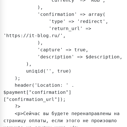
                'currency' => 'RUB',

            ),

            'confirmation' => array(

                'type' => 'redirect',

                'return_url' => 
'https://it-blog.ru/',

            ),

            'capture' => true,

            'description' => $description,

        ),

        uniqid('', true)

    );

    header('Location: ' . 
$payment["confirmation"]
["confirmation_url"]);

    ?>

    <p>Сейчас вы будете перенаправлены на 
страницу оплаты, если этого не произошло 