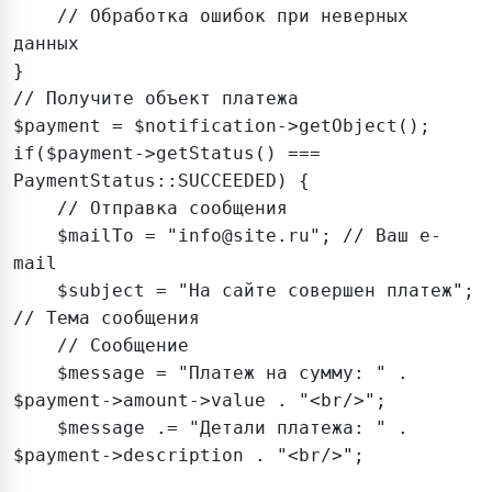
    // Обработка ошибок при неверных 
данных

}

// Получите объект платежа

$payment = $notification->getObject();

if($payment->getStatus() === 
PaymentStatus::SUCCEEDED) {

    // Отправка сообщения

    $mailTo = "info@site.ru"; // Ваш e-
mail

    $subject = "На сайте совершен платеж"; 
// Тема сообщения

    // Сообщение

    $message = "Платеж на сумму: " . 
$payment->amount->value . "<br/>";

    $message .= "Детали платежа: " . 
$payment->description . "<br/>";
