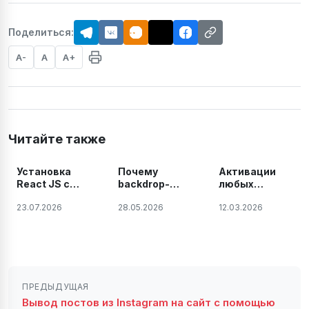
Поделиться:
A-
A
A+
Читайте также
Установка
Почему
Активации
React JS с
backdrop-
любых
помощью Vite
filter не
продуктов и
23.07.2026
28.05.2026
12.03.2026
работает в
плагинов
Vite после
JetBrains на
build —
Windows,
решение
Linux и Mac.
проблемы
2026 году
ПРЕДЫДУЩАЯ
Вывод постов из Instagram на сайт с помощью