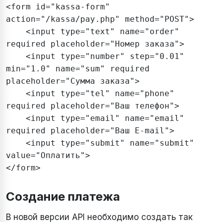
<form id="kassa-form" 
action="/kassa/pay.php" method="POST">

    <input type="text" name="order" 
required placeholder="Номер заказа">

    <input type="number" step="0.01" 
min="1.0" name="sum" required 
placeholder="Сумма заказа">

    <input type="tel" name="phone" 
required placeholder="Ваш телефон">

    <input type="email" name="email" 
required placeholder="Ваш E-mail">

    <input type="submit" name="submit" 
value="Оплатить">

</form>
Создание платежа
В новой версии API необходимо создать так