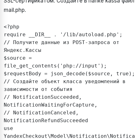
SSL-сертификатом. Создайте в папке kassa файл
mail.php.
<?php

require __DIR__ . '/lib/autoload.php';

// Получите данные из POST-запроса от 
Яндекс.Кассы

$source = 
file_get_contents('php://input');

$requestBody = json_decode($source, true);

// Создайте объект класса уведомлений в 
зависимости от события

// NotificationSucceeded, 
NotificationWaitingForCapture,

// NotificationCanceled,  
NotificationRefundSucceeded

use 
YandexCheckout\Model\Notification\Notifica