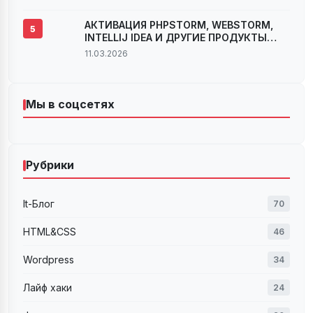
АКТИВАЦИЯ PHPSTORM, WEBSTORM,
5
INTELLIJ IDEA И ДРУГИЕ ПРОДУКТЫ
JETBRAINS ВЕРСИИ 2022.2.X И 2022.3
11.03.2026
Мы в соцсетях
Рубрики
It-Блог
70
HTML&CSS
46
Wordpress
34
Лайф хаки
24