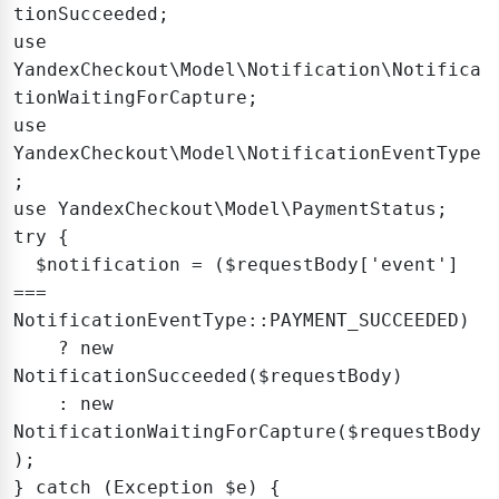
tionSucceeded;

use 
YandexCheckout\Model\Notification\Notifica
tionWaitingForCapture;

use 
YandexCheckout\Model\NotificationEventType
;

use YandexCheckout\Model\PaymentStatus;

try {

  $notification = ($requestBody['event'] 
=== 
NotificationEventType::PAYMENT_SUCCEEDED)

    ? new 
NotificationSucceeded($requestBody)

    : new 
NotificationWaitingForCapture($requestBody
);

} catch (Exception $e) {
