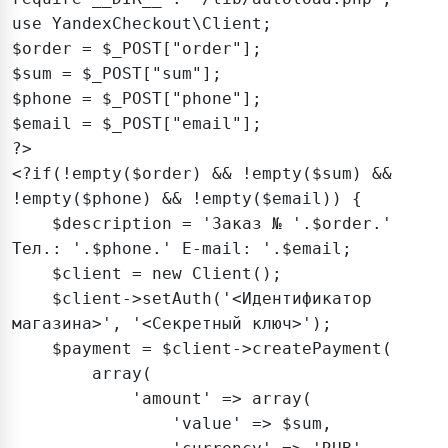
use YandexCheckout\Client;

$order = $_POST["order"];

$sum = $_POST["sum"];

$phone = $_POST["phone"];

$email = $_POST["email"];

?>

<?if(!empty($order) && !empty($sum) && 
!empty($phone) && !empty($email)) {

    $description = 'Заказ № '.$order.' 
Тел.: '.$phone.' E-mail: '.$email;

    $client = new Client();

    $client->setAuth('<Идентификатор 
магазина>', '<Секретный ключ>');

    $payment = $client->createPayment(

        array(

            'amount' => array(

                'value' => $sum,
