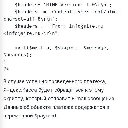
    $headers= "MIME-Version: 1.0\r\n";

    $headers .= "Content-type: text/html; 
charset=utf-8\r\n";

    $headers .= "From: info@site.ru 
<info@site.ru>\r\n";

    mail($mailTo, $subject, $message, 
$headers);

}

?>
В случае успешно проведенного платежа,
Яндекс.Касса будет обращаться к этому
скрипту, который отправит E-mail сообщение.
Данные об объекте платежа содержатся в
переменной
$payment
.