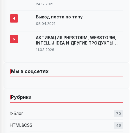
24.12.2021
Вывод поста по типу
4
08.04.2021
АКТИВАЦИЯ PHPSTORM, WEBSTORM,
5
INTELLIJ IDEA И ДРУГИЕ ПРОДУКТЫ
JETBRAINS ВЕРСИИ 2022.2.X И 2022.3
11.03.2026
Мы в соцсетях
Рубрики
It-Блог
70
HTML&CSS
46