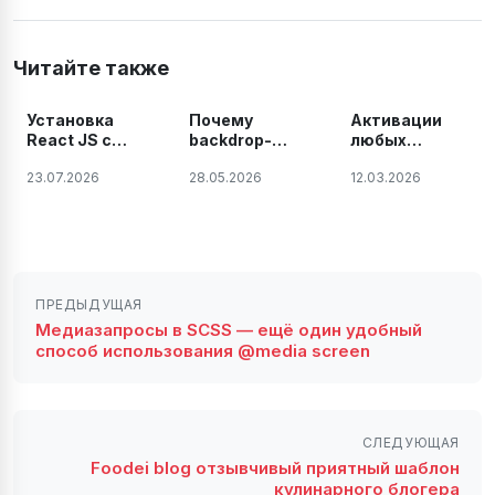
Читайте также
Установка
Почему
Активации
React JS с
backdrop-
любых
помощью Vite
filter не
продуктов и
23.07.2026
28.05.2026
12.03.2026
работает в
плагинов
Vite после
JetBrains на
build —
Windows,
решение
Linux и Mac.
проблемы
2026 году
ПРЕДЫДУЩАЯ
Медиазапросы в SCSS — ещё один удобный
способ использования @media screen
СЛЕДУЮЩАЯ
Foodei blog отзывчивый приятный шаблон
кулинарного блогера