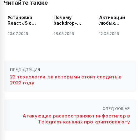
Читайте также
Установка
Почему
Активации
React JS с
backdrop-
любых
помощью Vite
filter не
продуктов и
23.07.2026
28.05.2026
12.03.2026
работает в
плагинов
Vite после
JetBrains на
build —
Windows,
решение
Linux и Mac.
проблемы
2026 году
ПРЕДЫДУЩАЯ
22 технологии, за которыми стоит следить в
2022 году
СЛЕДУЮЩАЯ
Атакующие распространяют инфостилер в
Telegram-каналах про криптовалюту