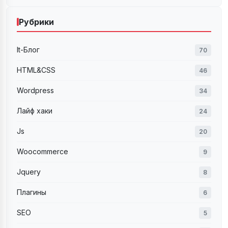
Рубрики
It-Блог
70
HTML&CSS
46
Wordpress
34
Лайф хаки
24
Js
20
Woocommerce
9
Jquery
8
Плагины
6
SEO
5