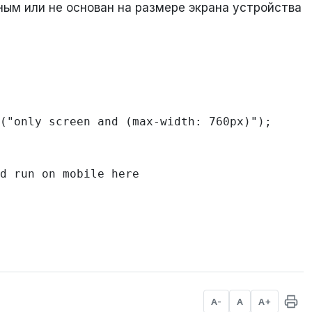
ным или не основан на размере экрана устройства
  

A-
A
A+