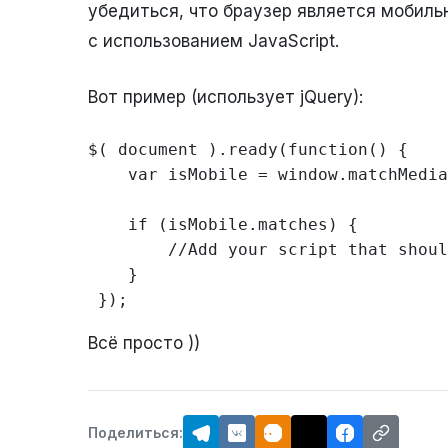
убедиться, что браузер является мобиль
с использованием JavaScript.
Вот пример (использует jQuery):
$( document ).ready(function() {    
    var isMobile = window.matchMedia("only screen and (max-width: 760px)");

    if (isMobile.matches) {

        //Add your script that should run on mobile here

    }

 });
Всё просто ))
Поделиться: