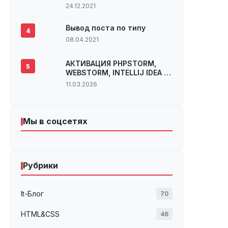
2022 году
24.12.2021
Вывод поста по типу
4
08.04.2021
АКТИВАЦИЯ PHPSTORM,
5
WEBSTORM, INTELLIJ IDEA И
ДРУГИЕ ПРОДУКТЫ
11.03.2026
JETBRAINS ВЕРСИИ 2022.2.X
И 2022.3
Мы в соцсетях
Рубрики
It-Блог
70
HTML&CSS
46