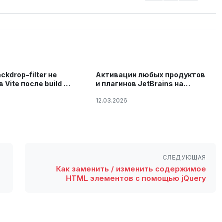
kdrop-filter не
Активации любых продуктов
 Vite после build —
и плагинов JetBrains на
проблемы
Windows, Linux и Mac. 2026
12.03.2026
году
СЛЕДУЮЩАЯ
Как заменить / изменить содержимое
HTML элементов с помощью jQuery