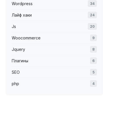
Wordpress
34
Лайф хаки
24
Js
20
Woocommerce
9
Jquery
8
Плагины
6
SEO
5
php
4