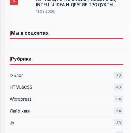
5
INTELLIJ IDEA И ДРУГИЕ ПРОДУКТЫ
JETBRAINS ВЕРСИИ 2022.2.X И 2022.3
11.03.2026
Мы в соцсетях
Рубрики
It-Блог
70
HTML&CSS
46
Wordpress
34
Лайф хаки
24
Js
20