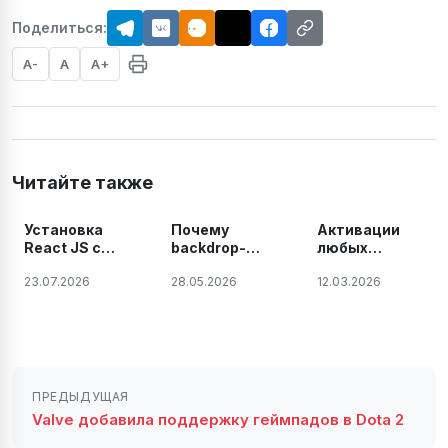
Поделиться:
A-
A
A+
Читайте также
Установка
Почему
Активации
React JS с
backdrop-
любых
помощью Vite
filter не
продуктов и
23.07.2026
28.05.2026
12.03.2026
работает в
плагинов
Vite после
JetBrains на
build —
Windows,
решение
Linux и Mac.
проблемы
2026 году
ПРЕДЫДУЩАЯ
Valve добавила поддержку геймпадов в Dota 2